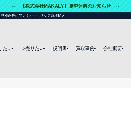
～ 【株式会社MAKALY】夏季休業のお知らせ ～
・見積返答が早い！カートリッジ買取ＭＡＫＡＬＹ（マカリー）☆
りたい
☆売りたい
説明書
買取事例
会社概要