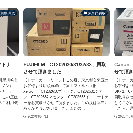
奈川県 買取
東京都 買取
ックトナ
FUJIFILM CT202630/31/32/33、買取
Canon
させて頂きました！
せて頂
川県川崎市
【トナーカートリッジ】この度、東京都台東区の
【トナー
キヤノン）
お客様より店頭買取にて富士フィルム（旧
お客様より
封トナーカー
xerox） CT202630ブラック、CT202631シア
BK×1、C
。この度は
ン、CT202632マゼンタ、CT202633イエロートナ
買取りさ
のご利用機
ーをお買取りさせて頂きました。この度は本当に
とうござ
ありがとうございました。またの...
したら、是
2023年8月7日
2023年8