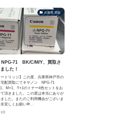
兵庫県 買取
 NPG-71 BK/C/M/Y、買取さ
きました！
カートリッジ】この度、兵庫県神戸市の
宅配買取にてキヤノン NPG-71
×1、M×1、Y×1のトナー4色セットをお
せて頂きました。この度は本当にありが
いました。またのご利用機会がございま
非宜しくお願い申...
月1日