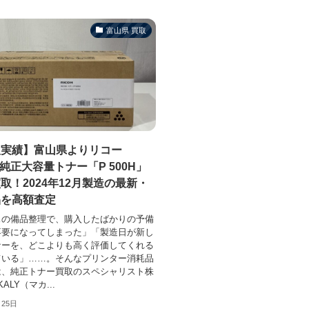
富山県 買取
取実績】富山県よりリコー
H)純正大容量トナー「P 500H」
取！2024年12月製造の最新・
品を高額査定
スの備品整理で、購入したばかりの予備
不要になってしまった」「製造日が新し
ナーを、どこよりも高く評価してくれる
ている」……。そんなプリンター消耗品
は、純正トナー買取のスペシャリスト株
ALY（マカ...
月25日