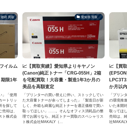
京都府 買取
愛知県 買取
士フイルム
📈【買取実績】愛知県よりキヤノン
📈【買
(Canon)純正トナー「CRG-055H」2箱
(EPSO
！期限1年
を宅配買取！大容量・製造1年3か月の
LPC3
美品を高額査定
か月以
い」「使用
「プリンターの買い替えに伴い、ストックしてい
「プリン
カートリッ
た大容量トナーが余ってしまった」「製造日が新
の環境推
所を探して
しく、外箱も綺麗な純正トナーを適正価格で買い
いた未開
ご売却は、
取ってほしい」……。そんなオフィス消耗品の整
取ってほ
スト株式会
理でお困りなら、純正トナー買取のスペシャリス
売却は、
ト株式会社MAKALY（...
社MAKAL