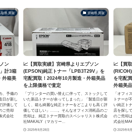
鳥取県 買取
宮崎県 買取
ノン
📈【買取実績】宮崎県よりエプソン
📈【買
8」計3箱
(EPSON)純正トナー「LPB3T29V」を
(RICO
・外箱美
宅配買取！2024年10月製造・外箱美品
を宅配買
を上限価格で査定
外箱美
め、予備の
「プリンターの買い替えに伴って、ストックして
「オフィ
造日が新し
いた新品トナーが余ってしまった」「製造日が新
トナーが
で評価して
しく、箱も綺麗な純正トナーをどこよりも高く評
い純正ト
のご売却
価してほしい」……。そんなオフィス消耗品のご
店を探し
株式会社
売却は、純正トナー買取のスペシャリスト株式会
のご売却
社MAKALY（マカリー...
式会社MAK
2025年8月28日
2025年8