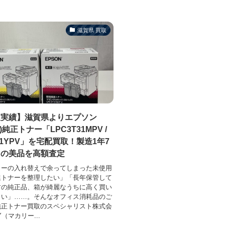
滋賀県 買取
取実績】滋賀県よりエプソン
N)純正トナー「LPC3T31MPV /
T31YPV」を宅配買取！製造1年7
内の美品を高額査定
ターの入れ替えで余ってしまった未使用
進トナーを整理したい」「長年保管して
封の純正品、箱が綺麗なうちに高く買い
しい」……。そんなオフィス消耗品のご
純正トナー買取のスペシャリスト株式会
Y（マカリー...