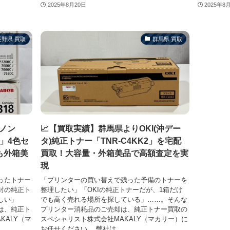
2025年8月20日
2025年8
長野県 買取
群馬県 買取
ノン
📈【買取実績】群馬県よりOKI(沖デー
8」4色セ
タ)純正トナー「TNR-C4KK2」を宅配
も外箱美
買取！大容量・外箱美品で高額査定を実
現
ったトナー
「プリンターの買い替えで残った予備のトナーを
封の純正ト
整理したい」「OKIの純正トナーだが、1箱だけ
しい」
でも高く売れる場所を探している」……。そんな
は、純正ト
プリンター消耗品のご売却は、純正トナー買取の
KALY（マ
スペシャリスト株式会社MAKALY（マカリー）に
お任せください。 弊社は...