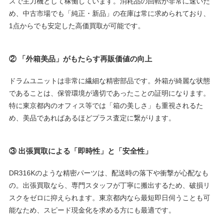
スで主力機として稼働しています。消耗品の回転が非常に速いた
め、中古市場でも「純正・新品」の在庫は常に求められており、
1点からでも安定した高価買取が可能です。
②
「外箱美品」がもたらす再販価値の向上
ドラムユニットは非常に繊細な精密部品です。外箱が綺麗な状態
であることは、保管環境が適切であったことの証明になります。
特に東京都内のオフィス等では「箱の美しさ」も重視されるた
め、美品であればあるほどプラス査定に繋がります。
③
出張買取による「即時性」と「安全性」
DR316Kのような精密パーツは、配送時の落下や衝撃が心配なも
の。出張買取なら、専門スタッフが丁寧に搬出するため、破損リ
スクをゼロに抑えられます。東京都内なら最短即日伺うことも可
能なため、スピード現金化を求める方にも最適です。