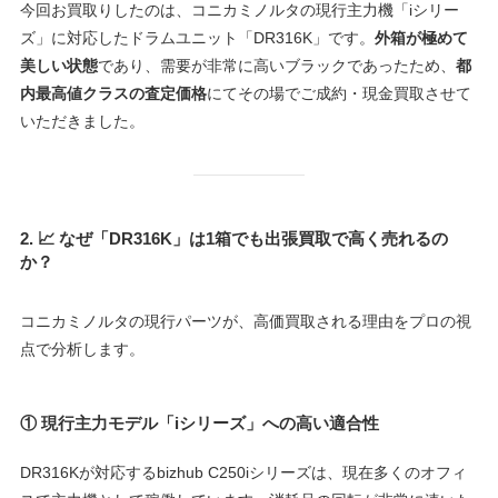
今回お買取りしたのは、コニカミノルタの現行主力機「iシリー
ズ」に対応したドラムユニット「DR316K」です。
外箱が極めて
美しい状態
であり、需要が非常に高いブラックであったため、
都
内最高値クラスの査定価格
にてその場でご成約・現金買取させて
いただきました。
2. 📈 なぜ「DR316K」は1箱でも出張買取で高く売れるの
か？
コニカミノルタの現行パーツが、高価買取される理由をプロの視
点で分析します。
① 現行主力モデル「iシリーズ」への高い適合性
DR316Kが対応するbizhub C250iシリーズは、現在多くのオフィ