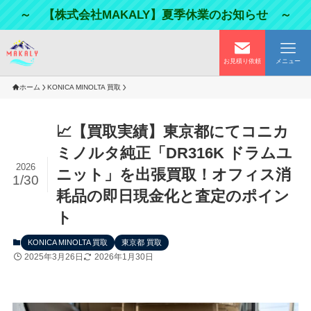
～ 【株式会社MAKALY】夏季休業のお知らせ ～
お見積り依頼
メニュー
ホーム
KONICA MINOLTA 買取
📈【買取実績】東京都にてコニカ
ミノルタ純正「DR316K ドラムユ
2026
ニット」を出張買取！オフィス消
1/30
耗品の即日現金化と査定のポイン
ト
KONICA MINOLTA 買取
東京都 買取
2025年3月26日
2026年1月30日