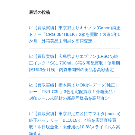
最近の投稿
📈【買取実績】東京都よりキヤノン(Canon)純正
トナー「CRG-054HBLK」2箱を買取！製造1年1
か月・外箱美品未開封を高額査定
📈【買取実績】広島県よりエプソン(EPSON)純
正インク「SC1 700ml」6箱を宅配買取！使用期
限1年3か月残・内袋未開封の美品を高額査定
📈【買取実績】栃木県よりOKI(沖データ)純正ト
ナー「TNR-C3L」3色を宅配買取！外箱美品・
封印シール未開封の新品同様品を高額査定
📈【買取実績】東京都足立区にてマキタ(makita)
純正バッテリー「BL1015K」4箱を店頭直接買
取！即日現金化・未使用の10.8Vスライド式を高
額査定