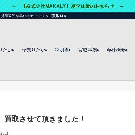
～ 【株式会社MAKALY】夏季休業のお知らせ ～
・見積返答が早い！カートリッジ買取ＭＡＫＡＬＹ（マカリー）☆
りたい
☆売りたい
説明書
買取事例
会社概要
321M、買取させて頂きました！
月23日