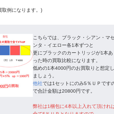
買取例になります。)
こちらでは、ブラック・シアン・マ
ンタ・イエロー各1本ずつと
更にブラックのカートリッジが1本あ
った時の買取比較になります。
低めの1本4000円のお買取りと想定
ましょう。
他社
では1セットにのみ5％ＵＰです
で合計金額は20800円です。
弊社は1梱包に4本以上入れて頂けれ
全て5％ＵＰとなりますので