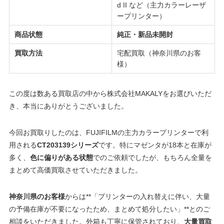
d II など（主力カラーレーザ
ープリンター）
商品状態
純正・新品未開封
買取方法
宅配買取（神奈川県のお客
様）
この度は数ある買取店の中から株式会社MAKALYをお選びいただ
き、本当にありがとうございました。
今回お買取りしたのは、FUJIFILMの主力カラープリンターで利
用される
CT203139シリーズ
です。特にマゼンタが18本と在庫が
多く、
色に偏りがある状態
でのご依頼でしたが、もちろん全量を
まとめて高価買取させていただきました。
神奈川県のお客様
からは**「プリンターの入れ替えに伴い、大量
の予備在庫が不要になったため、まとめて処分したい」**とのご
相談をいただきました。外箱も丁寧に保管されており、
大量買取