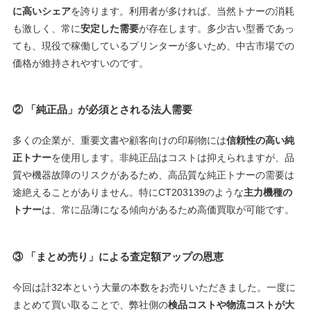
に高いシェア
を誇ります。利用者が多ければ、当然トナーの消耗
も激しく、常に
安定した需要
が存在します。多少古い型番であっ
ても、現役で稼働しているプリンターが多いため、中古市場での
価格が維持されやすいのです。
②
「純正品」が必須とされる法人需要
多くの企業が、重要文書や顧客向けの印刷物には
信頼性の高い純
正トナー
を使用します。非純正品はコストは抑えられますが、品
質や機器故障のリスクがあるため、高品質な純正トナーの需要は
途絶えることがありません。特にCT203139のような
主力機種の
トナー
は、常に品薄になる傾向があるため高価買取が可能です。
③
「まとめ売り」による査定額アップの恩恵
今回は計32本という大量の本数をお売りいただきました。一度に
まとめて買い取ることで、弊社側の
検品コストや物流コストが大