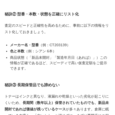
秘訣②
型番・本数・状態を正確にリスト化
査定のスピードと正確性を高めるために、事前に以下の情報をリ
スト化しておきましょう。
メーカー名・型番
（例：CT203139）
色と本数
（例：シアン 6本）
商品状態（「新品未開封」「製造年月日（あれば）」）この
情報が正確であるほど、スピーディで高い仮査定額をご提示
できます。
秘訣③
長期保管品でも諦めない
トナーはインクと異なり、液漏れや乾燥といった劣化が起こりに
くいため、
長期間（数年以上）保管されていたものでも、新品未
開封であれば価値が残っているケース
が多々あります。倉庫に眠