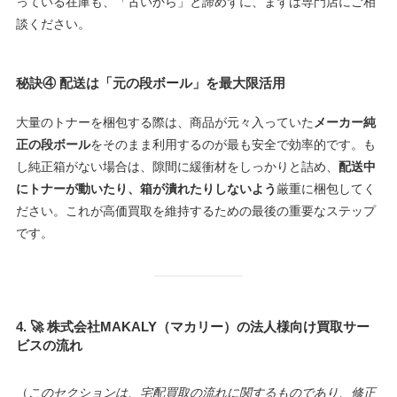
っている在庫も、「古いから」と諦めずに、まずは専門店にご相
談ください。
秘訣④
配送は「元の段ボール」を最大限活用
大量のトナーを梱包する際は、商品が元々入っていた
メーカー純
正の段ボール
をそのまま利用するのが最も安全で効率的です。も
し純正箱がない場合は、隙間に緩衝材をしっかりと詰め、
配送中
にトナーが動いたり、箱が潰れたりしないよう
厳重に梱包してく
ださい。これが高価買取を維持するための最後の重要なステップ
です。
4. 🚀 株式会社MAKALY（マカリー）の法人様向け買取サー
ビスの流れ
（
このセクションは、宅配買取の流れに関するものであり、修正